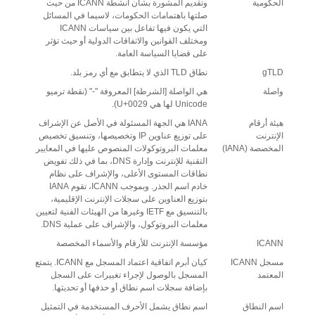
الحكومية
وتقديم المشورة بشأن أنشطة ICANN من حيث
صلتها باهتمامات الحكومات، لاسيما في المسائل
التي يكون فيها تفاعل بين سياسات ICANN
ومختلف القوانين والاتفاقات الدولية أو حيث تؤثر
على قضايا السياسة العامة.
gTLD
نطاق TLD الذي لا يتطابق مع أي رمز بلد.
واصلة
هي الواصلة [الشرطة] المعروفة "-" (نقطة ترميو
Unicode لها هي U+0029).
هيئة أرقام
IANA هي الجهة المسئولة في الأصل عن الإشراف
الإنترنت
على توزيع عناوين IP وتخصيصها، وتنسيق تخصيص
المخصصة (IANA)
معلمات البروتوكولات المنصوص عليها في المعايير
التقنية للإنترنت وإدارة DNS، بما في ذلك تفويض
نطاقات المستوى الأعلى، والإشراف على نظام
خادم اسم الجذر. وبموجب ICANN، تقوم IANA
بتوزيع العناوين على سجلات الإنترنت الإقليمية،
بالتنسيق مع IETF وغيرها من الهيئات الفنية لتعيين
معلمات البروتوكول، والإشراف على عملية DNS.
ICANN
مؤسسة الإنترنت للأرقام والأسماء المخصصة
مسجل ICANN
كيان أبرم اتفاقية اعتماد المسجل مع ICANN. يتمتع
المعتمد
المسجل بالوصول لإجراء تغييرات على السجل
بإضافة سجلات اسم نطاق أو حذفها أو تحديثها.
اسم النطاق
اسم نطاق يشمل الأحرف المستخدمة في التمثيل