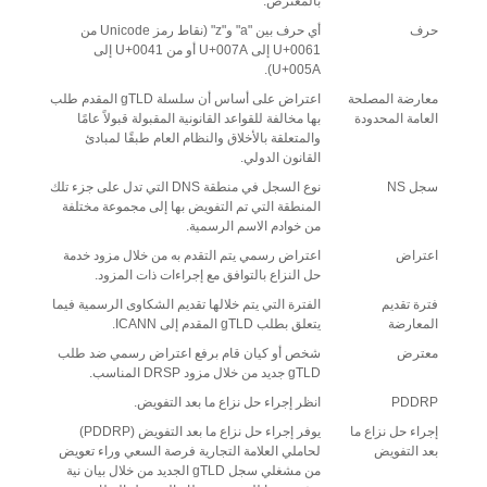
بالمعترض.
حرف
أي حرف بين "a" و"z" (نقاط رمز Unicode من
U+0061 إلى U+007A أو من U+0041 إلى
U+005A).
معارضة المصلحة
اعتراض على أساس أن سلسلة gTLD المقدم طلب
العامة المحدودة
بها مخالفة للقواعد القانونية المقبولة قبولاً عامًا
والمتعلقة بالأخلاق والنظام العام طبقًا لمبادئ
القانون الدولي.
سجل NS
نوع السجل في منطقة DNS التي تدل على جزء تلك
المنطقة التي تم التفويض بها إلى مجموعة مختلفة
من خوادم الاسم الرسمية.
اعتراض
اعتراض رسمي يتم التقدم به من خلال مزود خدمة
حل النزاع بالتوافق مع إجراءات ذات المزود.
فترة تقديم
الفترة التي يتم خلالها تقديم الشكاوى الرسمية فيما
المعارضة
يتعلق بطلب gTLD المقدم إلى ICANN.
معترض
شخص أو كيان قام برفع اعتراض رسمي ضد طلب
gTLD جديد من خلال مزود DRSP المناسب.
PDDRP
انظر إجراء حل نزاع ما بعد التفويض.
إجراء حل نزاع ما
يوفر إجراء حل نزاع ما بعد التفويض (PDDRP)
بعد التفويض
لحاملي العلامة التجارية فرصة السعي وراء تعويض
من مشغلي سجل gTLD الجديد من خلال بيان نية