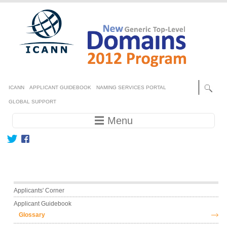
Skip to main content
Secondary menu
ICANN
APPLICANT GUIDEBOOK
NAMING SERVICES PORTAL
GLOBAL SUPPORT
Main navigation
☰ Menu
Main menu
Applicants' Corner
Applicant Guidebook
Glossary