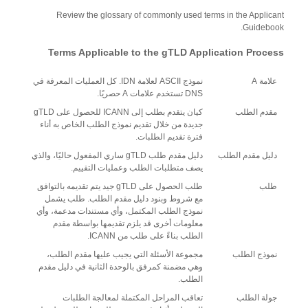
Review the glossary of commonly used terms in the Applicant
Guidebook.
Terms Applicable to the gTLD Application Process
علامة A
نموذج ASCII لعلامة IDN. كل العمليات المعرفة في
DNS تستخدم علامات A حصريًا.
مقدم الطلب
كيان يتقدم بطلب إلى ICANN للحصول على gTLD
جديدة من خلال تقديم نموذج الطلب الخاص به أناء
فترة تقديم الطلبات.
دليل مقدم الطلب
دليل مقدم طلب gTLD ساري المفعول حاليًا، والذي
يصف متطلبات الطلب وعمليات التقييم.
طلب
طلب الحصول على gTLD جيد يتم تقديمه بالتوافق
مع شروط وبنود دليل مقدم الطلب. طلب يشمل
نموذج الطلب المكتمل، وأي مستندات مدعمة، وأي
معلومات أخرى قد يلزم تقديمها بواسطة مقدم
الطلب بناءً على طلب من ICANN.
نموذج الطلب
مجموعة الأسئلة التي يجيب عليها مقدم الطلب،
وهي مضمنة كمرفق بالوحدة الثانية في دليل مقدم
الطلب.
جولة الطلب
تعاقب المراحل المكتملة لمعالجة الطلبات