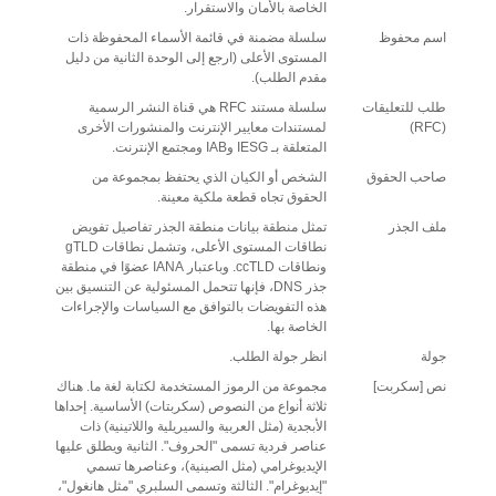
الخاصة بالأمان والاستقرار.
اسم محفوظ
سلسلة مضمنة في قائمة الأسماء المحفوظة ذات
المستوى الأعلى (ارجع إلى الوحدة الثانية من دليل
مقدم الطلب).
طلب للتعليقات
سلسلة مستند RFC هي قناة النشر الرسمية
(RFC)
لمستندات معايير الإنترنت والمنشورات الأخرى
المتعلقة بـ IESG وIAB ومجتمع الإنترنت.
صاحب الحقوق
الشخص أو الكيان الذي يحتفظ بمجموعة من
الحقوق تجاه قطعة ملكية معينة.
ملف الجذر
تمثل منطقة بيانات منطقة الجذر تفاصيل تفويض
نطاقات المستوى الأعلى، وتشمل نطاقات gTLD
ونطاقات ccTLD. وباعتبار IANA عضوًا في منطقة
جذر DNS، فإنها تتحمل المسئولية عن التنسيق بين
هذه التفويضات بالتوافق مع السياسات والإجراءات
الخاصة بها.
جولة
انظر جولة الطلب.
نص [سكربت]
مجموعة من الرموز المستخدمة لكتابة لغة ما. هناك
ثلاثة أنواع من النصوص (سكربتات) الأساسية. إحداها
الأبجدية (مثل العربية والسيريلية واللاتينية) ذات
عناصر فردية تسمى "الحروف". الثانية ويطلق عليها
الإيديوغرامي (مثل الصينية)، وعناصرها تسمي
"إيديوغرام". الثالثة وتسمى السلبري "مثل هانغول"،