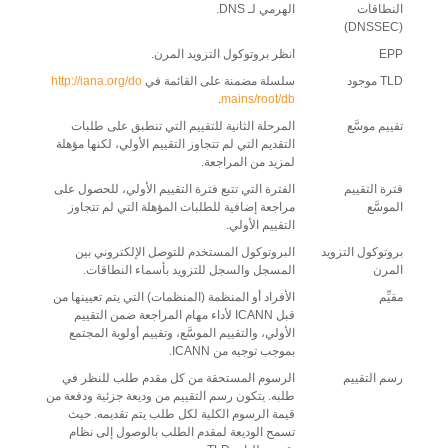
النطاقات
الهرمي لـ DNS.
(DNSSEC)
EPP
انظر بروتوكول التزويد المرن.
TLD موجود
سلسلة مضمنة على القائمة في
http://iana.org/do
.
mains/root/db
تقييم موسَّع
المرحلة الثانية للتقييم التي تنطبق على طلبات
التقديم التي لم تتجاوز التقييم الأولي، لكنها مؤهلة
لمزيد من المراجعة.
فترة التقييم
الفترة التي تتبع فترة التقييم الأولي، للحصول على
الموسَّع
مراجعة إضافية للطلبات المؤهلة التي لم تتجاوز
التقييم الأولي.
بروتوكول التزويد
البروتوكول المستخدم للتوصل الإلكتروني بين
المرن
المسجل والسجل للتزويد بأسماء النطاقات.
مقيِّم
الأفراد أو المنظمة (المنظمات) التي يتم تعيينها من
قبل ICANN لأداء مهام المراجعة ضمن التقييم
الأولي، والتقييم الموسَّع، وتقييم أولوية المجتمع
بموجب توجيه من ICANN.
رسم التقييم
الرسوم المستحقة من كل مقدم طلب للنظر في
طلبه. يتكون رسم التقييم من وديعة جزئية ودفعة من
قيمة الرسوم الكلية لكل طلب يتم تقديمه. حيث
تسمح الوديعة لمقدم الطلب بالوصول إلى نظام