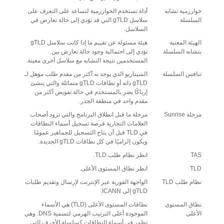
خوارزمية تشابه
أداة تستخدم الخوارزمية لتساعد على التعرف على
السلسلة
سلاسل gTLD التي قد تؤدي إلى حالة تعارض في
السلاسل.
الهيئة المعنية
هيئة مسئولة عن تقييم ما إذا كانت سلاسل gTLD
بتشابه السلسلة
تؤدي إلى احتمالية وجود حالة تعارض بين
المستخدمين نتيجة التشابه مع سلاسل أخرى معينة.
تنافس السلسلة
السيناريو الذي يوجد به أكثر من مقدم طلب مؤهل لـ
gTLD ذاته أو نطاقات gTLD متماثلة والتي ينشئ
إرباكًا يضر بالمستخدم في حالة تفويض أكثر من
مقدم واحد في منطقة الجذر.
مرحلة Sunrise
مرحلة ما قبل انطلاق البرنامج والتي تزود أصحاب
العلامات التجارية فرصة تسجيل أسماء النطاقات
في TLD قبل أن يتاح التسجيل للجماهير عمومًا.
ويكون إلزاميًا في كل نطاقات gTLD الجديدة.
TAS
انظر نظام طلب TLD.
TLD
انظر نطاق المستوى الأعلى.
نظام طلب TLD
الواجهة الفورية عبر الإنترنت لإرسال وتقديم طلبات
gTLD إلى ICANN.
نطاق المستوى
نطاقات المستوى الأعلى (TLD) هي الأسماء
الأعلى
الموجودة أعلى الترتيب الهرمي لتسمية DNS. وهي
تظهر في أسماء النطاقات كسلسلة الأحرف التي