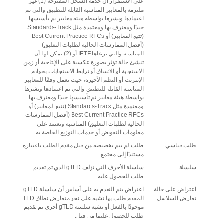
على الاستقرار أن خدمة السجل المقترحة (1) غير
ملتزمة بالمعايير المناسبة القابلة للتطبيق والتي تم
اعتمادها ونشرها بواسطة هيئة معايير تم تأسيسها
جيدًا ومعترف بها ومعتمدة مثل Standards-Track
(تتبع المعايير) أو Best Current Practice RFCs
(أفضل الممارسات الحالية لطلبات التعليق)
المناسبة والتي ترعاها IETF أو (2) يمكن لها أن
تنشئ حالة تؤثر بصورة عكسية على الإنتاجية أو زمن
الاستجابة أو الاتساق أو ترابط الاستجابات بخوادم
الإنترنت أو النظم الأخيرة، حيث تعمل وفقًا للمعايير
المناسبة القابلة للتطبيق والتي تم اعتمادها ونشرها
بواسطة هيئة معايير تم تأسيسها جيدًا ومعترف بها
ومعتمدة مثل Standards-Track (تتبع المعايير) أو
Best Current Practice RFCs (أفضل الممارسات
الحالية لطلبات التعليق) المناسبة وتعتمد على
معلومات التفويض أو خدمات التوزيع الخاصة به.
طلب قياسي
طلب لم يتم تخصيصه من قبل مقدم الطلب باعتباره
مستندًا إلى مجتمع.
سلسلة
سلسلة الأحرف التي تؤلف gTLD الذي تم تقديم
طلب للحصول عليه.
اعتراض على حالة
اعتراض يتم التقدم به على أساس أن سلسلة gTLD
تعارض السلاسل
المقدم طلب بها تشبه على نحو متعارض نطاق TLD
موجودًا بالفعل أو تشبه سلسة gTLD أخرى تم تقديم
طلب للحصول عليها من قبل.