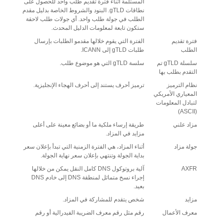
المستلمة أثناء فترة تقديم طلب واحد للحصول على
نطاقات gTLD. البنود والشروط الخاصة بدليل مقدم
الطلب في جولة طلب واحد. أي جولات طلب لاحقة
ستكون تابعة لمعلومات الدليل المحدث.
فترة تقديم
الفترة التي يقوم خلالها مقدمو الطلبات بإرسال
الطلب
طلبات gTLD إلى ICANN.
سلسلة gTLD تم
سلسة gTLD التي هو موضوع طلب.
التقدم بطلب بها
نظام الترميز
ترميز أحرف يستند إلى أحرف الهجاء الإنجليزية.
المعياري الأمريكي
لتبادل المعلومات
(ASCII)
مزاد علني
طريقة إرساء ملكية ما أو بضائع معينة على أعلى
مزايد في المزاد.
جولة مزاد
أثناء المزاد، هي الفترة الزمنية التي تبدأ بإعلان سعر
بداية الجولة وتنتهي بإعلان سعر نهاية الجولة.
AXFR
آلية بروتوكول DNS كامل النقل يمكن من خلالها
إجراء نسخ متماثل لمنطقة DNS إلى خادم DNS
بعيد.
مزايد
شخص يتقدم للمشاركة في المزاد.
معرف الأعمال
رقم مثل رقم معرف الضريبة الفيدرالية أو رقم