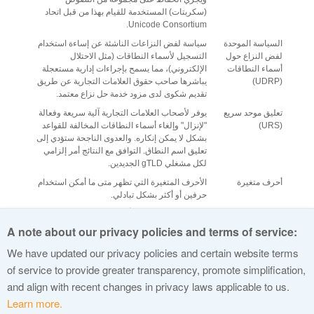
(سكربتات) المستخدمة للقيام بهذا من قبل اتحاد
Unicode Consortium.
السياسة الموحدة
سياسة لفض النزاعات الناشئة عن إساءة استخدام
لفض النزاع حول
التسجيل لأسماء النطاقات (مثل الاحتلال
أسماء النطاقات
الإلكتروني)، مما يسمح بإجراءات إدارية مستعجلة
(UDRP)
يباشرها صاحب حقوق العلامات التجارية عن طريق
تقديم شكوى لدى مزود خدمة حل نزاع معتمد.
تعليق موحد سريع
يوفر لأصحاب العلامات التجارية آلية سريعة وفعالة
(URS)
"لإنزال" وإلغاء أسماء النطاقات المخالفة للقواعد
بشكل لا يمكن إنكاره. والعدوى الناجحة ستؤدي إلى
تعليق اسم النطاق. التوافق مع النتائج أمر إلزامي
لكل مشغلي gTLD الجديدين.
أحرف متغيرة
الأحرف المتغيرة التي تظهر متى ما أمكن استخدام
حرفين أو أكثر بشكل تبادلي.
سلاسل TLD
سلاسل TLD التي تنشأ نتيجة إحلال أخرى متغيرة
المتغيرة
من جدول IDN محل حرف واحد أو أكثر في سلسلة
A note about our privacy policies and terms of service:
ما.
We have updated our privacy policies and certain website terms
Whois
السجلات التي تحتوي على معلومات التسجيل بشأن
of service to provide greater transparency, promote simplification,
أسماء النطاقات.
and align with recent changes in privacy laws applicable to us.
Learn more.