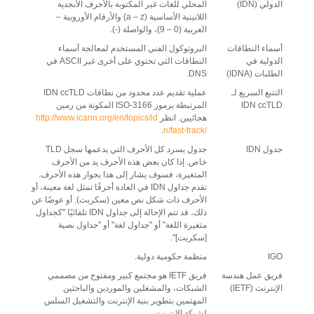
الدولي (IDN)
المحلي للغات غير المكتوبة بالأحرف الأبجدية
اللاتينية الأساسية (a – z) والأرقام الأوروبية –
العربية (0 – 9)، والواصلة (-).
أسماء النطاقات
البروتوكول الفني المستخدم لمعالجة أسماء
الدولية في
النطاقات التي تحتوي على أخرى غير ASCII في
الطلبات (IDNA)
DNS.
التتبع السريع لـ
عملية تقديم عدد محدود من نطاقات IDN ccTLD
IDN ccTLD
المرتبطة برموز ISO-3166 المكونة من رمين
هجائيين. انظر
http://www.icann.org/en/topics/id
.
n/fast-track/
جدول IDN
جدول يسرد كل الأحرف التي يدعمها سجل TLD
خاص. إذا كان بعض هذه الأحرف يد من الأحرف
المتغيرة، فسوف يشار إلى هذا بجوار هذه الأحرف.
تقدم جداول IDN في العادة أحرفًا تمثل لغة معينة، أو
الأحرف ذات شكل نص معين (سكربت). أو عوضًا عن
ذلك، قد تتم الإحالة إلى جداول IDN تلقائيًا "كجداول
متغيرة اللغة" أو "جداول لغة" أو "جداول نصية
[سكربت]".
IGO
منظمة حكومية دولية.
فريق عمل هندسة
فريق IETF هو مجتمع كبير ومفتوح من مصممي
الإنترنت (IETF)
الشبكات، والمشغلين والموردين والباحثين
المهتمين بتطوير بنية الإنترنت والتشغيل السلس
لشبكة الإنترنت.