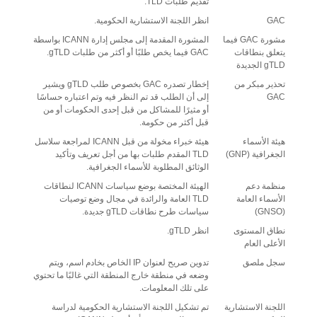
تقديم طلبات TLD.
GAC
انظر اللجنة الاستشارية الحكومية.
مشورة GAC فيما
المشورة المقدمة إلى مجلس إدارة ICANN بواسطة
يتعلق بنطاقات
GAC فيما يخص طلبًا أو أكثر من طلبات gTLD.
gTLD الجديدة
تحذير مبكر من
إخطار تصدره GAC بخصوص طلب gTLD ويشير
GAC
إلى أن الطلب قد تم النظر فيه وتم اعتباره حساسًا
أو مثيرًا للمشاكل من قبل إحدى الحكومات أو من
قبل أكثر من حكومة.
هيئة الأسماء
هيئة خبراء مخولة من قبل ICANN لمراجعة سلاسل
الجغرافية (GNP)
TLD المقدم طلبات بها من أجل تعريف وتأكيد
الوثائق المطلوبة للأسماء الجغرافية.
منظمة دعم
الهيئة المختصة بوضع سياسات ICANN لنطاقات
الأسماء العامة
TLD العامة والرائدة في مجال وضع توصيات
(GNSO)
سياسات طرح نطاقات gTLD جديدة.
نطاق المستوى
انظر gTLD.
الأعلى العام
سجل ملصق
تدوين صريح لعنوان IP الخاص بخادم اسم، ويتم
وضعه في منطقة خارج المنطقة التي غالبًا ما تحتوي
على تلك المعلومات.
اللجنة الاستشارية
تم تشكيل اللجنة الاستشارية الحكومية لدراسة