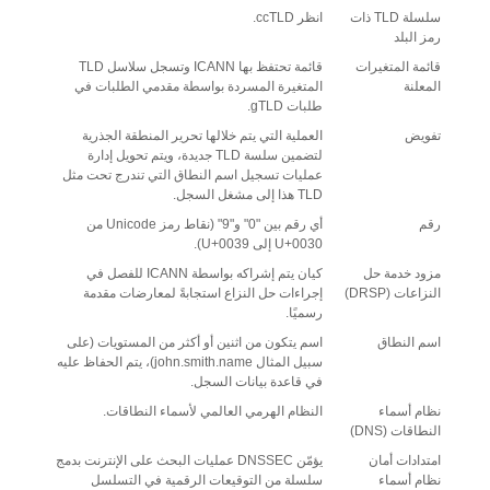
سلسلة TLD ذات
انظر ccTLD.
رمز البلد
قائمة المتغيرات
قائمة تحتفظ بها ICANN وتسجل سلاسل TLD
المعلنة
المتغيرة المسردة بواسطة مقدمي الطلبات في
طلبات gTLD.
تفويض
العملية التي يتم خلالها تحرير المنطقة الجذرية
لتضمين سلسة TLD جديدة، ويتم تحويل إدارة
عمليات تسجيل اسم النطاق التي تندرج تحت مثل
TLD هذا إلى مشغل السجل.
رقم
أي رقم بين "0" و"9" (نقاط رمز Unicode من
U+0030 إلى U+0039).
مزود خدمة حل
كيان يتم إشراكه بواسطة ICANN للفصل في
النزاعات (DRSP)
إجراءات حل النزاع استجابةً لمعارضات مقدمة
رسميًا.
اسم النطاق
اسم يتكون من اثنين أو أكثر من المستويات (على
سبيل المثال john.smith.name)، يتم الحفاظ عليه
في قاعدة بيانات السجل.
نظام أسماء
النظام الهرمي العالمي لأسماء النطاقات.
النطاقات (DNS)
امتدادات أمان
يؤمّن DNSSEC عمليات البحث على الإنترنت بدمج
نظام أسماء
سلسلة من التوقيعات الرقمية في التسلسل