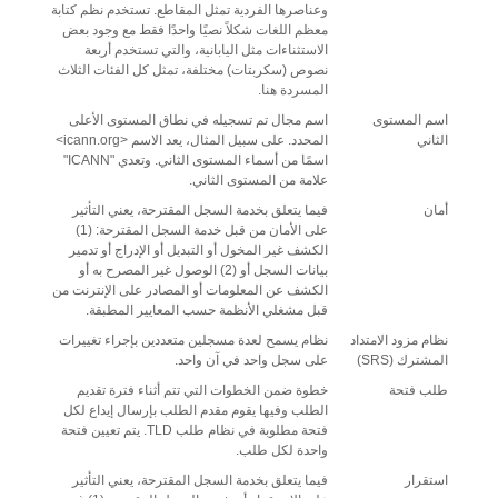
وعناصرها الفردية تمثل المقاطع. تستخدم نظم كتابة
معظم اللغات شكلاً نصيًا واحدًا فقط مع وجود بعض
الاستثناءات مثل اليابانية، والتي تستخدم أربعة
نصوص (سكربتات) مختلفة، تمثل كل الفئات الثلاث
المسردة هنا.
اسم المستوى
اسم مجال تم تسجيله في نطاق المستوى الأعلى
الثاني
المحدد. على سبيل المثال، يعد الاسم <icann.org>
اسمًا من أسماء المستوى الثاني. وتعدي "ICANN"
علامة من المستوى الثاني.
أمان
فيما يتعلق بخدمة السجل المقترحة، يعني التأثير
على الأمان من قبل خدمة السجل المقترحة: (1)
الكشف غير المخول أو التبديل أو الإدراج أو تدمير
بيانات السجل أو (2) الوصول غير المصرح به أو
الكشف عن المعلومات أو المصادر على الإنترنت من
قبل مشغلي الأنظمة حسب المعايير المطبقة.
نظام مزود الامتداد
نظام يسمح لعدة مسجلين متعددين بإجراء تغييرات
المشترك (SRS)
على سجل واحد في آن واحد.
طلب فتحة
خطوة ضمن الخطوات التي تتم أثناء فترة تقديم
الطلب وفيها يقوم مقدم الطلب بإرسال إيداع لكل
فتحة مطلوبة في نظام طلب TLD. يتم تعيين فتحة
واحدة لكل طلب.
استقرار
فيما يتعلق بخدمة السجل المقترحة، يعني التأثير