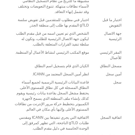
مشبوهة ما للتربح من نظام التسجيل النظامي
لأسماء نطاقات منتهكة. تتنوع التعويضات وتختلف
وقد تشمل إنهاء التعاقد.
اختبار ما قبل
اختبار فني مطلوب للمتقدمين قبل تفويض سلسة
التفويض
gTLD المقدم بها طلب إلى منطقة الجذر.
جهة الاتصال
الشخص الذي تم تعيين اسمه من قبل مقدم الطلب
الرئيسية
ليكون جهة الاتصال الرئيسية للطلب، وتكون له
سلطة تنفيذ القرارات المتعلقة بالطلب.
المقر الرئيسي
موقع المكتب الرئيسي لنشاط الأعمال أو المنظمة.
للأعمال
مسجل النطاق
الكيان الذي قام بتسجيل اسم النطاق.
أمين سجل
انظر أمين السجل المعتمد من ICANN.
سجل
قاعدة البيانات الرئيسية الرسمية لجميع أسماء
النطاق المسجلة في كل نطاق للمستوى الأعلى.
يحتفظ مشغل السجل بقاعدة بيانات رئيسية ويقوم
كذلك بإنشاء ملف المنطقة الذي يسمح لأجهزة
الكمبيوتر بتخطيط حركة مرور الإنترنت من نطاقات
المستوى الأعلى وإليها بأي مكان في العالم.
اتفاقية السجل
الاتفاقية التي يجري تنفيذها بين ICANN ومقدمي
طلبات gTLD الناجحة، التي تظهر كمرفق إلى
الوحدة الخامسة في دليل مقدم الطلب.