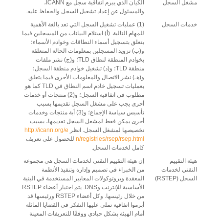
مشغل السجل
الكيان الذي يبرم اتفاقية سجل مع ICANN،
والمسئول عن إعداد تشغيل السجل والحفاظ عليه.
خدمات السجل
(1) عمليات تشغيل السجل التي تعد بالغة الأهمية
للمهام التالية: (أ) استلام البيانات من المسجلين فيما
يتعلق بتسجيل أسماء النطاقات وخوادم الأسماء؛
و(ب) تزويد المسجلين بمعلومات الحالة المتعلقة
بخوادم المنطقة لنطاق TLD؛ و(ج) نشر ملفات
منطقة TLD؛ و(د) تشغيل خوادم منطقة السجل؛
و(هـ) نشر الاتصال والمعلومات الأخرى فيما يتعلق
بعمليات تسجيل خادم اسم النطاق في TLD كما هو
مطلوب في اتفاقية السجل؛ و(2) منتجات أو خدمات
أخرى يجب على مشغل السجل تقديمها بسبب
تأسيس سياسة الإجماع؛ و(3) أية منتجات وخدمات
أخرى يمكن فقط لمشغل السجل تقديمها، بسبب
تخصيصها لمشغل السجل. انظر
http://icann.org/e
n/registries/rsep/rsep.html
للحصول على تعريف
كامل لخدمات السجل.
هيئة التقييم
إن هيئة التقييم التقني لخدمات السجل هي مجموعة
التقني لخدمات
من الخبراء في تصميم وإدارة وتنفيذ الأنظمة
السجل (RSTEP)
المعقدة وبروتوكولات المعايير المستخدمة في البنية
الأساسية للإنترنت وDNS. يتم اختيار أعضاء RSTEP
من خلال رئيسها. وكل أعضاء RSTEP ورئيسها قد
أبرموا اتفاقية تملي عليها التفكر في القضايا الماثلة
أمام الهيئة بشكل حيادي ووفقًا للتعريفات المعينة