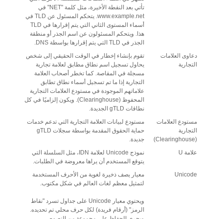
تأتي بعد النقطة الأخيرة، مثل كلمة "NET" في
www.example.net. يتحكم المسئول عن TLD في
أسماء المستوى الثاني التي يتم إقرارها في TLD
هذا. ويتحكم المسئولون عن اسم الجذر أو منطقة
الجذر في TLD التي يتم إقرارها بواسطة DNS.
دعاوى العلامات
تقوم بإنشاء إخطار في الوقت الحقيقي إلى شخص
التجارية
يحاول تسجيل اسم نطاق مطابق لعلامة تجارية
مسجلة في المقاصة. كما تخطر أصحاب العلامة
التجارية إذا ما تم تسجيل أسماء نطاق تطابق
علاماتهم الموجودة في مستودع العلامات التجارية
المحفوظ (Clearinghouse). ويكون إلزاميًا في كل
نطاقات gTLD الجديدة.
مستودع العلامات
مستودع لبيانات العلامة التجارية التي تدعم خدمات
التجارية
حماية الحقوق المقدمة بواسطة سجلات gTLD
(Clearinghouse)
جديدة.
علامة U
نموذج Unicode لعلامة IDN، مثل السلسلة التي
يتوقع المستخدم أن يراها معروضة في الطلبات.
Unicode
معيار يصف ذخيرة لغوية من الأحرف المستخدمة
لتمثيل معظم لغات العالم في شكل مكتوب.
ويحتوي معيار Unicode على جداول تسرد "نقاط
الرمز" (أرقام فريدة) لكل حرف محلي تم تحديده.
ويجري الحفاظ على مجموعة من النصوص