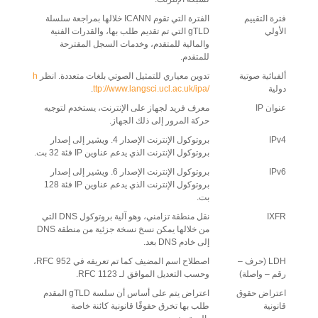
فترة التقييم
الفترة التي تقوم ICANN خلالها بمراجعة سلسلة
الأولي
gTLD التي تم تقديم طلب بها، والقدرات الفنية
والمالية للمتقدم، وخدمات السجل المقترحة
للمتقدم.
ألفبائية صوتية
تدوين معياري للتمثيل الصوتي بلغات متعددة. انظر
h
دولية
ttp://www.langsci.ucl.ac.uk/ipa/
.
عنوان IP
معرف فريد لجهاز على الإنترنت، يستخدم لتوجيه
حركة المرور إلى ذلك الجهاز.
IPv4
بروتوكول الإنترنت الإصدار 4. ويشير إلى إصدار
بروتوكول الإنترنت الذي يدعم عناوين IP فئة 32 بت.
IPv6
بروتوكول الإنترنت الإصدار 6. ويشير إلى إصدار
بروتوكول الإنترنت الذي يدعم عناوين IP فئة 128
بت.
IXFR
نقل منطقة تزامني، وهو آلية بروتوكول DNS التي
من خلالها يمكن نسخ نسخة جزئية من منطقة DNS
إلى خادم DNS بعد.
LDH (حرف –
اصطلاح اسم المضيف كما تم تعريفه في RFC 952،
رقم – واصلة)
وحسب التعديل الموافق لـ RFC 1123.
اعتراض حقوق
اعتراض يتم على أساس أن سلسة gTLD المقدم
قانونية
طلب بها تخرق حقوقًا قانونية كائنة خاصة