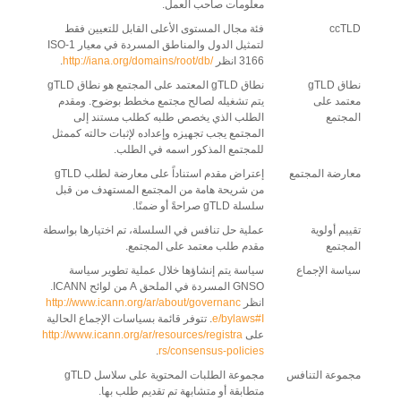
معلومات صاحب العمل.
ccTLD
فئة مجال المستوى الأعلى القابل للتعيين فقط
لتمثيل الدول والمناطق المسردة في معيار 1-ISO
3166 انظر
http://iana.org/domains/root/db/
.
نطاق gTLD
نطاق gTLD المعتمد على المجتمع هو نطاق gTLD
معتمد على
يتم تشغيله لصالح مجتمع مخطط بوضوح. ومقدم
المجتمع
الطلب الذي يخصص طلبه كطلب مستند إلى
المجتمع يجب تجهيزه وإعداده لإثبات حالته كممثل
للمجتمع المذكور اسمه في الطلب.
معارضة المجتمع
إعتراض مقدم استناداً على معارضة لطلب gTLD
من شريحة هامة من المجتمع المستهدف من قبل
سلسلة gTLD صراحةً أو ضمنًا.
تقييم أولوية
عملية حل تنافس في السلسلة، تم اختيارها بواسطة
المجتمع
مقدم طلب معتمد على المجتمع.
سياسة الإجماع
سياسة يتم إنشاؤها خلال عملية تطوير سياسة
GNSO المسردة في الملحق A من لوائح ICANN.
انظر
http://www.icann.org/ar/about/governanc
e/bylaws#I
. تتوفر قائمة بسياسات الإجماع الحالية
على
http://www.icann.org/ar/resources/registra
.
rs/consensus-policies
مجموعة التنافس
مجموعة الطلبات المحتوية على سلاسل gTLD
متطابقة أو متشابهة تم تقديم طلب بها.