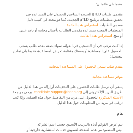
وفيما يلي قائمتان:
مقدمي طلبات gTLD الجديدة الساعين للحصول على المساعدة في
تحقيق متطلبات برنامج gTLD الجديدة، كما هو محدد في كتيب دليل
مقدمي الطلبات.
استعراض هذه القائمة
.
المنظمات المعنية بمساعدة مقدمي الطلبات بأعمال مجانية أو دعم عيني
أو منح.
استعراض هذه القائمة
.
إذا كنت ترغب في أن التسجيل في القوائم سواء بصفة مقدم طلب يسعى
للحصول على المساعدة أو بصفتك منظمة تعرض المساعدة، ففيما يلي نماذج
لتسجيل:
مقدم طلب يسعي للحصول على المساعدة المجانية
موفر مساعدة مجانية
ينبغي أن ترسل طلبات للحصول على التحديثات أو إزالة من هذا الدليل عن
طريق البريد الإلكتروني إلى
candidate-support@icann.org
. يرجى مراجعة
الأسئلة المتكررة
للحصول على مزيد من التفاصيل حول هذه العملية، وإذا كنت
ترغب في مزيد من المعلومات حول هذا الدليل.
هام
يتم عرض القوائم أدناه بالترتيب الأبجدي حسب اسم الشركة.
ليس المقصود من هذه الصفحة لتسويق خدمات استشارية خارجية أو