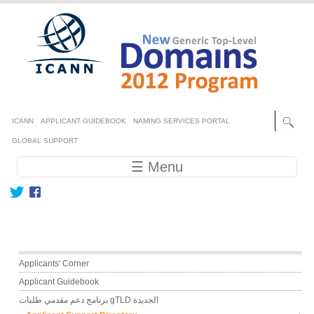
Skip to main content
Secondary menu
ICANN
APPLICANT GUIDEBOOK
NAMING SERVICES PORTAL
GLOBAL SUPPORT
Main navigation
☰ Menu
Main menu
Applicants' Corner
Applicant Guidebook
برنامج دعم مقدمي طلبات gTLD الجديدة