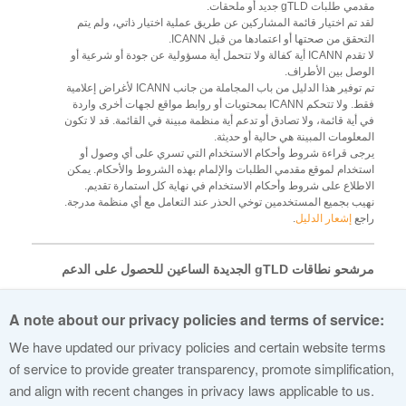
مقدمي طلبات gTLD جديد أو ملحقات.
لقد تم اختيار قائمة المشاركين عن طريق عملية اختيار ذاتي، ولم يتم
التحقق من صحتها أو اعتمادها من قبل ICANN.
لا تقدم ICANN أية كفالة ولا تتحمل أية مسؤولية عن جودة أو شرعية أو
الوصل بين الأطراف.
تم توفير هذا الدليل من باب المجاملة من جانب ICANN لأغراض إعلامية
فقط. ولا تتحكم ICANN بمحتويات أو روابط مواقع لجهات أخرى واردة
في أية قائمة، ولا تصادق أو تدعم أية منظمة مبينة في القائمة. قد لا تكون
المعلومات المبينة هي حالية أو حديثة.
يرجى قراءة شروط وأحكام الاستخدام التي تسري على أي وصول أو
استخدام لموقع مقدمي الطلبات والإلمام بهذه الشروط والأحكام. يمكن
الاطلاع على شروط وأحكام الاستخدام في نهاية كل استمارة تقديم.
نهيب بجميع المستخدمين توخي الحذر عند التعامل مع أي منظمة مدرجة.
راجع
إشعار الدليل
.
مرشحو نطاقات gTLD الجديدة الساعين للحصول على الدعم
للحصول على قائمة المنظمات التي تقدم الدعم، انتقل إلى
هنا
.
A note about our privacy policies and terms of service:
المنظمات التي تقدم الدعم
We have updated our privacy policies and certain website terms
of service to provide greater transparency, promote simplification,
للحصول على قائمة مرشحي gTLD جديد، انتقل إلى
هنا
.
and align with recent changes in privacy laws applicable to us.