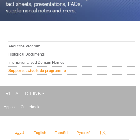
Main menu
About the Program
Historical Documents
Internationalized Domain Names
Supports actuels du programme
RELATED LINKS
Applicant Guidebook
العربية
English
Español
Русский
中文