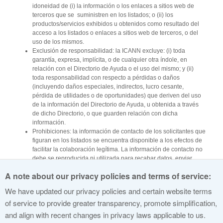
idoneidad de (i) la información o los enlaces a sitios web de
terceros que se suministren en los listados; o (ii) los
productos/servicios exhibidos u obtenidos como resultado del
acceso a los listados o enlaces a sitios web de terceros, o del
uso de los mismos.
Exclusión de responsabilidad: la ICANN excluye: (i) toda
garantía, expresa, implícita, o de cualquier otra índole, en
relación con el Directorio de Ayuda o el uso del mismo; y (ii)
toda responsabilidad con respecto a pérdidas o daños
(incluyendo daños especiales, indirectos, lucro cesante,
pérdida de utilidades o de oportunidades) que deriven del uso
de la información del Directorio de Ayuda, u obtenida a través
de dicho Directorio, o que guarden relación con dicha
información.
Prohibiciones: la información de contacto de los solicitantes que
figuran en los listados se encuentra disponible a los efectos de
facilitar la colaboración legítima. La información de contacto no
debe se reproducida ni utilizada para recabar datos, enviar
correos electrónicos no deseados [
spam
], causar hostigamiento
A note about our privacy policies and terms of service:
o establecer contactos no autorizados.
Directorio/Listados: los usuarios que deseen presentar o
We have updated our privacy policies and certain website terms
actualizar listados dentro del Directorio de Ayuda se rigen por
of service to provide greater transparency, promote simplification,
términos y condiciones adicionales.
and align with recent changes in privacy laws applicable to us.