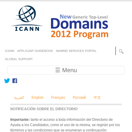
Skip to main content
Secondary menu
ICANN
APPLICANT GUIDEBOOK
NAMING SERVICES PORTAL
GLOBAL SUPPORT
Main navigation
☰ Menu
العربية
English
Français
Русский
中文
NOTIFICACIÓN SOBRE EL DIRECTORIO
Importante:
tanto el acceso a toda información del Directorio de
Ayuda a los Candidatos, como el uso de la misma, se regirán por los
términos y las condiciones que se enumeran a continuación: